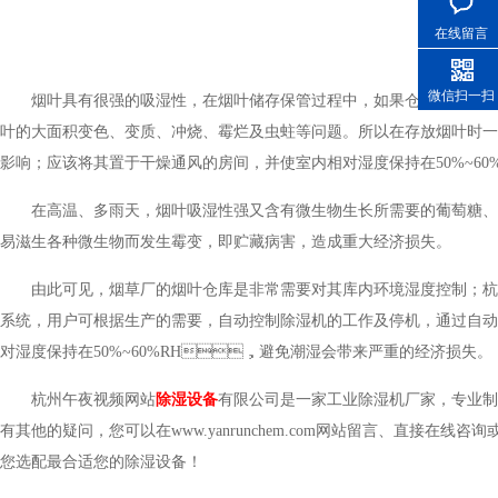
在线留言
微信扫一扫
烟叶具有很强的吸湿性，在烟叶储存保管过程中，如果仓库储存环
叶的大面积变色、变质、冲烧、霉烂及虫蛀等问题。所以在存放烟叶时一
影响；应该将其置于干燥通风的房间，并使室内相对湿度保持在50%~60
在高温、多雨天，烟叶吸湿性强又含有微生物生长所需要的葡萄糖
易滋生各种微生物而发生霉变，即贮藏病害，造成重大经济损失。
由此可见，烟草厂的烟叶仓库是非常需要对其库内环境湿度控制
系统，用户可根据生产的需要，自动控制除湿机的工作及停机，通过自动控
对湿度保持在50%~60%RH，避免潮湿会带来严重的经济损失。
杭州午夜视频网站
除湿设备
有限公司是一家工业除湿机厂家，专业
有其他的疑问，您可以在www.yanrunchem.com网站留言、直接在
您选配最合适您的除湿设备！